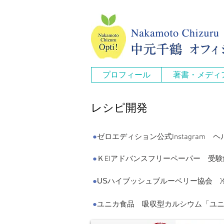
プロフィール
著書・メディ
レシピ開発
●
ゼロエディション公式Instagram
●
ＫEIアドバンスフリーペーパー 受験飯
●
USハイブッシュブルーベリー協会 冷
●
ユニカ食品 吸収型カルシウム「ユニカ