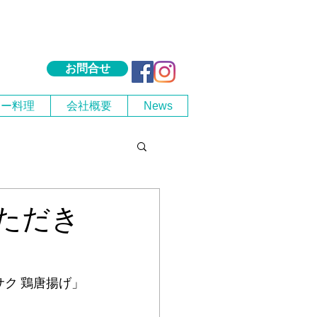
お問合せ
シー料理
会社概要
News
ただき
サク 鶏唐揚げ」