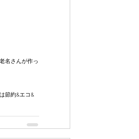
老名さんが作っ
は節約&エコ&