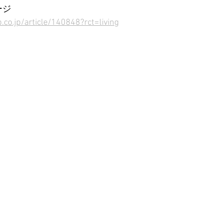
ージ
co.jp/article/140848?rct=living