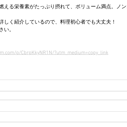
燃える栄養素がたっぷり摂れて、ボリューム満点。ノン
詳しく紹介しているので、料理初心者でも大丈夫！
さい。
ram.com/p/CbrpKkyNR1N/?utm_medium=copy_link