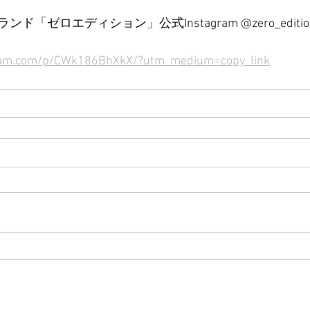
ゼロエディション」公式Instagram @zero_edition_
gram.com/p/CWk186BhXkX/?utm_medium=copy_link