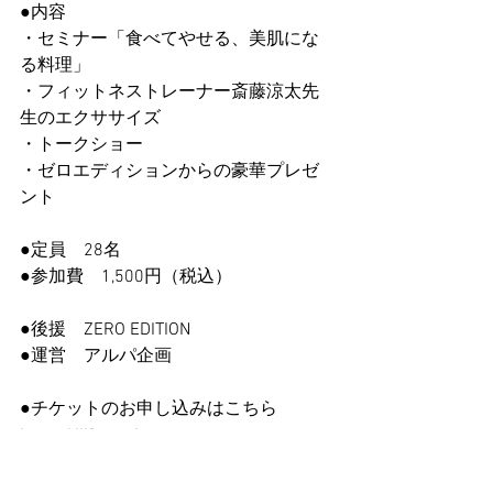
●内容
・セミナー「食べてやせる、美肌にな
る料理」
・フィットネストレーナー斎藤涼太先
生のエクササイズ
・トークショー
・ゼロエディションからの豪華プレゼ
ント
●定員　28名
●参加費　1,500円（税込）
●後援　ZERO EDITION
●運営　アルパ企画
●チケットのお申し込みはこちら
https://life-tuning-
online.com/collections/%E6%9D%B1%E
6%80%A5%E3%83%97%E3%83%A9%E3